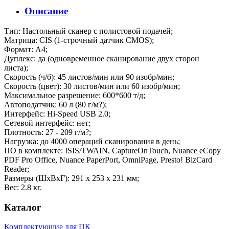
Описание
Тип: Настольный сканер с полистовой подачей;
Матрица: CIS (1-строчный датчик CMOS);
Формат: А4;
Дуплекс: да (одновременное сканирование двух сторон
листа);
Скорость (ч/б): 45 листов/мин или 90 изобр/мин;
Скорость (цвет): 30 листов/мин или 60 изобр/мин;
Максимальное разрешение: 600*600 т/д;
Автоподатчик: 60 л (80 г/м?);
Интерфейс: Hi-Speed USB 2.0;
Сетевой интерфейс: нет;
Плотность: 27 - 209 г/м?;
Нагрузка: до 4000 операций сканирования в день;
ПО в комплекте: ISIS/TWAIN, CaptureOnTouch, Nuance eCopy
PDF Pro Office, Nuance PaperPort, OmniPage, Presto! BizCard
Reader;
Размеры (ШхВхГ): 291 x 253 x 231 мм;
Вес: 2.8 кг.
Каталог
Комплектующие для ПК